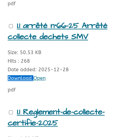
pdf
1.1 arrêté n°66-25 Arrêté
collecte dechets SMV
Size:
50.53 KB
Hits :
268
Date added:
2025-12-28
Download
Open
pdf
1.1 Reglement-de-collecte-
certifie-2025