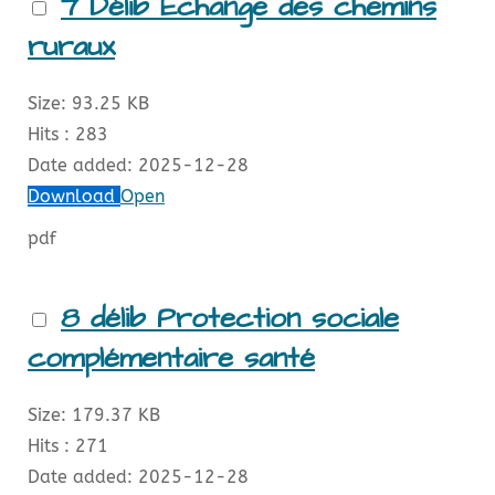
7 Délib Echange des chemins
ruraux
Size:
93.25 KB
Hits :
283
Date added:
2025-12-28
Download
Open
pdf
8 délib Protection sociale
complémentaire santé
Size:
179.37 KB
Hits :
271
Date added:
2025-12-28