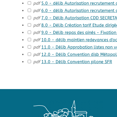
pdf
5.0 - délib Autorisation recrutement
pdf
6.0 - délib Autorisation recrutement
pdf
7.0 - Délib Autorisation CDD SECRET
pdf
8.0 - Délib Création tarif Etude dirigé
pdf
9.0 - Délib repas des ainés - Fixation
pdf
10.0 - délib maintien redevances d'
pdf
11.0 - Délib Approbation listes non v
pdf
12.0 - Délib Convention disb Métopol
pdf
13.0 - Délib Convention pilone SFR