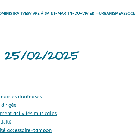
MINISTRATIVES
VIVRE À SAINT-MARTIN-DU-VIVIER
URBANISME
ASSOCI
du 25/02/2025
réances douteuses
 dirigée
ment activités musicales
icité
vité accessoire-tampon