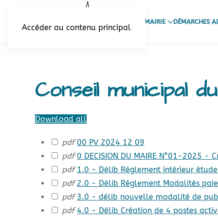
VOTRE MAIRIE
DÉMARCHES AD
Accéder au contenu principal
Conseil municipal 
Download all
pdf
00 PV 2024 12 09
pdf
0 DECISION DU MAIRE N°01-2025 - C
pdf
1.0 - Délib Réglement intérieur étude
pdf
2.0 - Délib Réglement Modalités paie
pdf
3.0 - délib nouvelle modalité de publ
pdf
4.0 - Délib Création de 4 postes acti