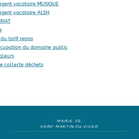
 agent vacataire MUSIQUE
 agent vacataire ALSH
ARIAT
e
 du tarif repas
occupation du domaine public
aleurs
e collecte déchets
MAIRIE DE
SAINT-MARTIN-DU-VIVIER